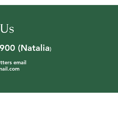
 Us
00 (Natalia
)
tters email
ail.com