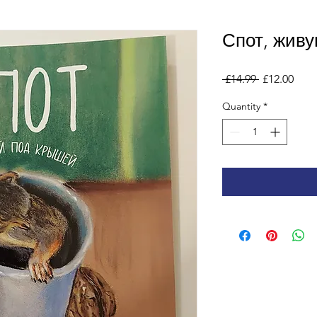
Спот, жив
Regular
Sale
 £14.99 
£12.00
Price
Pric
Quantity
*