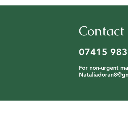
Contact
07415 9839
For non-urgent ma
Nataliadoran8@gm