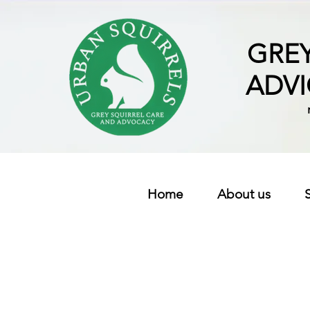
GREY
ADV
Home
About us