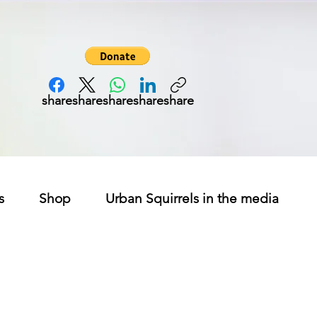
share
share
share
share
share
s
Shop
Urban Squirrels in the media