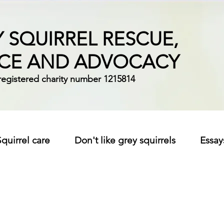
 SQUIRREL RESCUE,
ICE AND ADVOCACY
registered charity number 1215814
Squirrel care
Don't like grey squirrels
Essay